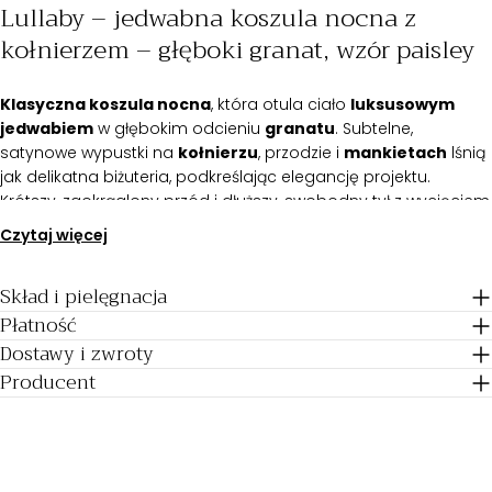
Lullaby – jedwabna koszula nocna z
kołnierzem – głęboki granat, wzór paisley
Klasyczna koszula nocna
, która otula ciało
luksusowym
jedwabiem
w głębokim odcieniu
granatu
. Subtelne,
satynowe wypustki na
kołnierzu
, przodzie i
mankietach
lśnią
jak delikatna biżuteria, podkreślając elegancję projektu.
Krótszy, zaokrąglony przód i dłuższy, swobodny tył z wycięciem
po bokach tworzą harmonijne połączenie klasyki, komfortu i
Czytaj więcej
wyrafinowania.
Skład i pielęgnacja
Najważniejsze cechy koszuli nocnej Lullaby:
Płatność
Luksusowy jedwab w głębokim granacie z misternym wzorem
Dostawy i zwroty
paisley
Producent
Elegancki fason z kołnierzem i zapięciem na guziki
Długi rękaw zakończony mankietami
Krótszy, zaokrąglony przód i wydłużony tył z wycięciem po
bokach
Satynowa wypustka na kołnierzu, przodzie i mankietach