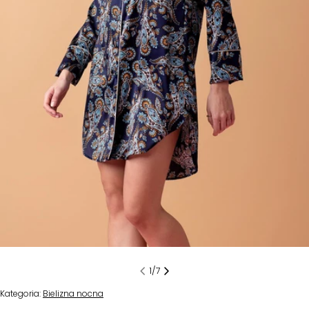
Otwórz multimedia 0 w trybie modalnym
1
/
7
Kategoria:
Bielizna nocna