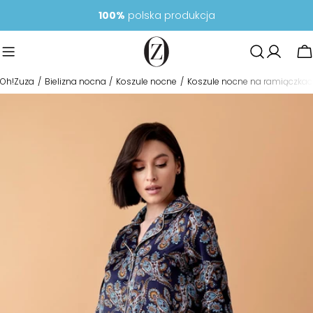
Przejdź
100%
polska produkcja
do
treści
K
Oh!Zuza
Bielizna nocna
Koszule nocne
Koszule nocne na ramiączka
Przejdź
do
informacji
o
produkcie