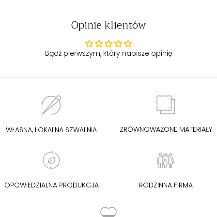
Modelka ma na sobie rozmiar S. Wzrost: 178 cm, biust: 90 cm,
Opinie klientów
talia: 62 cm, biodra: 94 cm.
Bądź pierwszym, który napisze opinię
ZRÓWNOWAŻONE MATERIAŁY
WŁASNA, LOKALNA SZWALNIA
OPOWIEDZIALNA PRODUKCJA
RODZINNA FIRMA