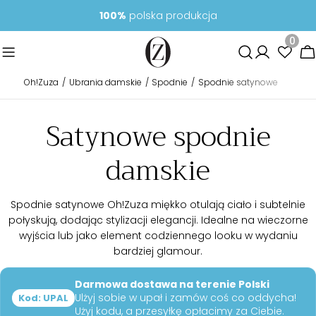
Przejdź
100%
polska produkcja
do
treści
0
K
Oh!Zuza
Ubrania damskie
Spodnie
Spodnie satynowe
K
Satynowe spodnie
o
damskie
l
Spodnie satynowe Oh!Zuza miękko otulają ciało i subtelnie
połyskują, dodając stylizacji elegancji. Idealne na wieczorne
e
wyjścia lub jako element codziennego looku w wydaniu
bardziej glamour.
k
Darmowa dostawa na terenie Polski
c
Ulżyj sobie w upał i zamów coś co oddycha!
Kod: UPAL
Użyj kodu, a przesyłkę opłacimy za Ciebie.