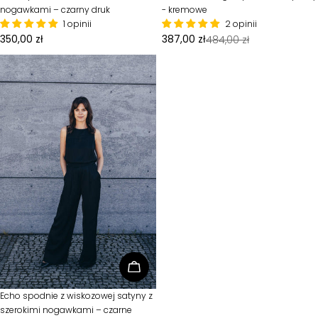
nogawkami – czarny druk
- kremowe
1 opinii
2 opinii
Cena
350,00 zł
387,00 zł
484,00 zł
Cena
Cena
standardowa
sprzedaży
standardowa
Wybierz opcje
Typ:
Echo spodnie z wiskozowej satyny z
szerokimi nogawkami – czarne