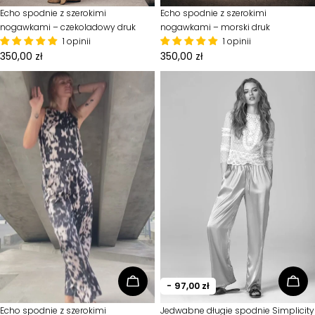
Typ:
Echo spodnie z szerokimi
Typ:
Echo spodnie z szerokimi
nogawkami – czekoladowy druk
nogawkami – morski druk
1 opinii
1 opinii
Cena
350,00 zł
Cena
350,00 zł
standardowa
standardowa
Wybierz opcje
Wyb
-
97,00 zł
Typ:
Echo spodnie z szerokimi
Typ:
Jedwabne długie spodnie Simplicity