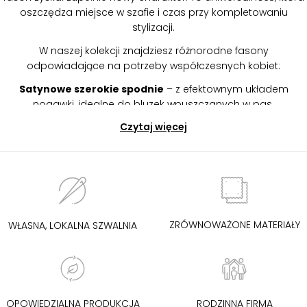
oszczędza miejsce w szafie i czas przy kompletowaniu
stylizacji.
W naszej kolekcji znajdziesz różnorodne fasony
odpowiadające na potrzeby współczesnych kobiet:
Satynowe szerokie spodnie
– z efektownym układem
nogawki, idealne do bluzek wpuszczanych w pas.
Spodnie satynowe z wysokim stanem
– optycznie
Czytaj więcej
wydłużające nogi i podkreślające talię.
Modele z gumą w pasie
– wygodne na co dzień, łatwe w
dopasowaniu do różnych sylwetek.
Fasony proste i lekko zwężane
– minimalistyczne,
eleganckie, doskonałe do pracy biurowej.
Jako
sklep z bielizną damską
i odzieżą premium dbamy o to,
ZRÓWNOWAŻONE MATERIAŁY
WŁASNA, LOKALNA SZWALNIA
aby każda kobieta mogła znaleźć model dopasowany do
swojej sylwetki i stylu. Oferujemy rozmiary od XS do 4XL,
dlatego nasze spodnie pięknie prezentują się zarówno w
klasycznych, jak i plus size odsłonach.
Wybierając spodnie satynowe z kolekcji Oh!Zuza,
OPOWIEDZIALNA PRODUKCJA
RODZINNA FIRMA