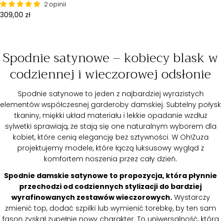
2 opinii
Cena
309,00 zł
standardowa
Spodnie satynowe – kobiecy blask w
codziennej i wieczorowej odsłonie
Spodnie satynowe to jeden z najbardziej wyrazistych
elementów współczesnej garderoby damskiej. Subtelny połysk
tkaniny, miękki układ materiału i lekkie opadanie wzdłuż
sylwetki sprawiają, że stają się one naturalnym wyborem dla
kobiet, które cenią elegancję bez sztywności. W Oh!Zuza
projektujemy modele, które łączą luksusowy wygląd z
komfortem noszenia przez cały dzień.
Spodnie damskie satynowe to propozycja, która płynnie
przechodzi od codziennych stylizacji do bardziej
wyrafinowanych zestawów wieczorowych.
Wystarczy
zmienić top, dodać szpilki lub wymienić torebkę, by ten sam
fason zyskał zupełnie nowy charakter. To uniwersalność, która