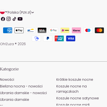
K
J
Polska (PLN zł)
r
ę
Facebook
Instagrama
TIK
Youtube
Tok
a
z
Metody
j
y
Płatności
/
k
Oh!Zuza ® 2026
r
e
g
Kategorie
i
Nowości
Krótkie koszule nocne
o
Bielizna nocna - nowości
Koszule nocne na
n
ramiączkach
Ubrania damskie - nowości
Koszule nocne satynowe
Ubrania damskie
Koszule nocne midi
Bluzy