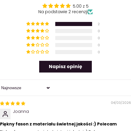
Półokrągły dekolt z plisą
5.00 z 5
Kolor: kremowy
Na podstawie 2 recenzji
Miękki, przyjemny w dotyku materiał
2
Modelka ma na sobie rozmiar S.
0
0
0
0
Napisz opinię
Sort by
04/03/2026
Joanna
Piękny fason z materiału świetnej jakości :) Polecam