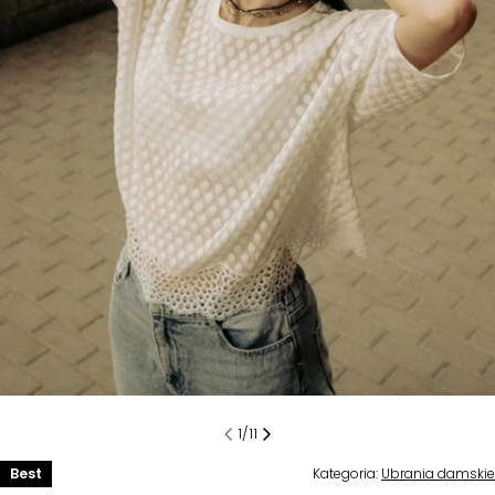
Otwórz multimedia 0 w trybie modalnym
1
/
11
Best
Kategoria:
Ubrania damskie