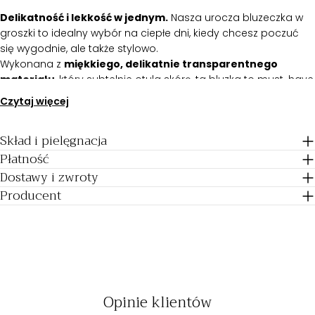
Delikatność i lekkość w jednym.
Nasza urocza bluzeczka w
groszki to idealny wybór na ciepłe dni, kiedy chcesz poczuć
się wygodnie, ale także stylowo.
Wykonana z
miękkiego, delikatnie transparentnego
materiału
, który subtelnie otula skórę, ta bluzka to must-have
w każdej szafie.
Czytaj więcej
Jej
luźny fason
oraz
obniżone, krótkie rękawki
zapewniają
Skład i pielęgnacja
pełną swobodę ruchów, a
delikatna koronka na dole
dodaje
jej wyjątkowego uroku.
Płatność
Półokrągły dekolt
, wykończony
plisą z dzianiny
, podkreśla
Dostawy i zwroty
subtelną kobiecość, tworząc idealną bazę zarówno do letnich
Producent
stylizacji, jak i na co dzień.
Najważniejsze cechy bluzeczki w groszki
Toscana:
Krótkie rękawki o obniżonym ramieniu
Opinie klientów
Delikatna koronka na dole