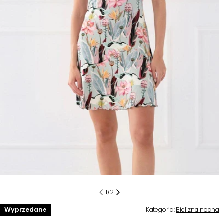
Otwórz multimedia 0 w trybie modalnym
1
/
2
Wyprzedane
Kategoria:
Bielizna nocna