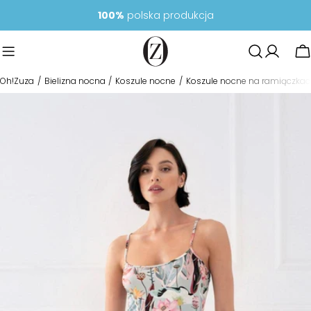
Przejdź
100%
polska produkcja
do
treści
K
Oh!Zuza
Bielizna nocna
Koszule nocne
Koszule nocne na ramiączka
Przejdź
do
informacji
o
produkcie