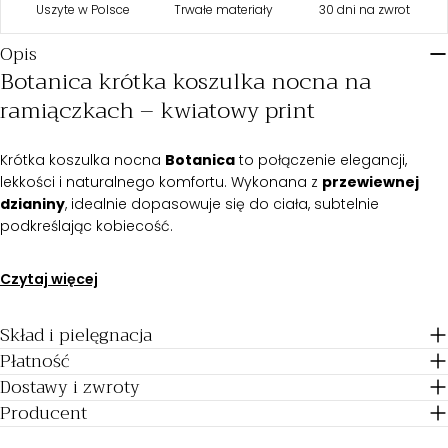
Uszyte w Polsce
Trwałe materiały
30 dni na zwrot
Opis
Botanica krótka koszulka nocna na
ramiączkach – kwiatowy print
Krótka koszulka nocna
Botanica
to połączenie elegancji,
lekkości i naturalnego komfortu. Wykonana z
przewiewnej
dzianiny
, idealnie dopasowuje się do ciała, subtelnie
podkreślając kobiecość.
Regulowane ramiączka
umożliwiają indywidualne
Czytaj więcej
dopasowanie, a
dopasowany fason
pięknie podkreśla
sylwetkę. Na linii bioder zastosowano
asymetryczne cięcie z
Skład i pielęgnacja
falującym wykończeniem
, które tworzy zmysłowy efekt, a
odkryte łopatki
Płatność
dodają lekkości i romantycznego charakteru.
Długość sięgająca do połowy uda
sprawia, że model ten
Dostawy i zwroty
idealnie sprawdzi się na letnie wieczory – także jako
zwiewna
Producent
sukienka na ciepłe dni
.