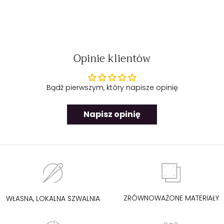
Najważniejsze cechy krótkiej koszulki
nocnej Botanica na ramiączkach:
Regulowane ramiączka
Opinie klientów
Dopasowany fason
Asymetryczne cięcie na biodrach
z falującym dołem
Odkryte łopatki
Bądź pierwszym, który napisze opinię
Miękka, przewiewna dzianina
: 93% wiskoza, 7% elastan
Kolor:
kolorowe kwiaty na pastelowym tle
Napisz opinię
Modelka nosi rozmiar S i ma wymiary: 178 cm wzrostu, 90 cm
biust, 62 cm talia, 94 cm biodra.
ZRÓWNOWAŻONE MATERIAŁY
WŁASNA, LOKALNA SZWALNIA