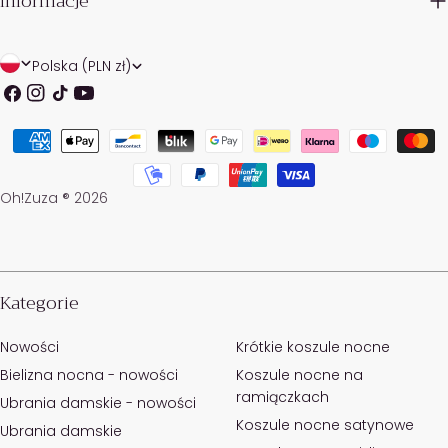
Informacje
K
J
Polska (PLN zł)
r
ę
Facebook
Instagrama
TIK
Youtube
Tok
a
z
Metody
j
y
Płatności
/
k
Oh!Zuza ® 2026
r
e
g
Kategorie
i
Nowości
Krótkie koszule nocne
o
Bielizna nocna - nowości
Koszule nocne na
n
ramiączkach
Ubrania damskie - nowości
Koszule nocne satynowe
Ubrania damskie