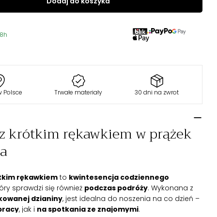
Dodaj do koszyka
8h
w Polsce
Trwałe materiały
30 dni na zwrot
 z krótkim rękawkiem w prążek
na
ótkim rękawkiem
to
kwintesencja codziennego
który sprawdzi się również
podczas podróży
. Wykonana z
żkowanej dzianiny
, jest idealna do noszenia na co dzień –
pracy
, jak i
na spotkania ze znajomymi
.