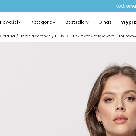
Przejdź
do
treści
Nowości
Kategorie
Bestsellery
O nas
Wyprz
Oh!Zuza
Ubrania damskie
Bluzki
Bluzki z krótkim rękawem
Loungewe
Przejdź
do
informacji
o
produkcie