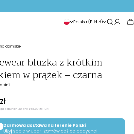
K
J
Polska (PLN zł)
K
r
ę
a
z
nia damskie
j
ewear bluzka z krótkim
y
/
kiem w prążek – czarna
k
r
 opinii
e
zł
g
ardowa
ągu ostatnich 30 dni:
168,00 zł PLN
i
Darmowa dostawa na terenie Polski
L
Ulżyj sobie w upał i zamów coś co oddycha!