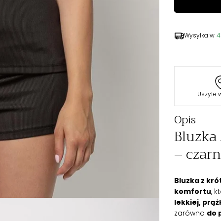
Wysyłka w
4
Uszyte 
Opis
Bluzka
– czar
Bluzka z kr
komfortu
, 
lekkiej, prą
zarówno
do 