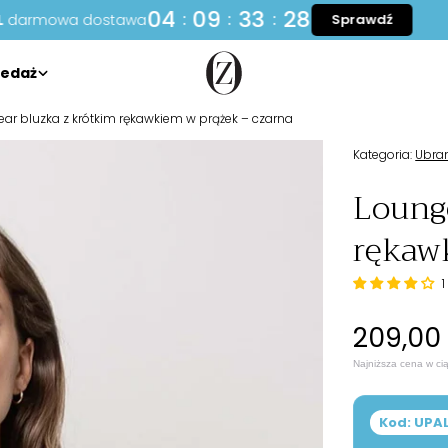
Opinie 4,9/5,0
(
ponad 400 opinii
)
edaż
ar bluzka z krótkim rękawkiem w prążek – czarna
Kategoria:
Ubra
Loung
rękaw
1
Cena
209,00 
stand
Najniższa cena w ci
Kod: UPA