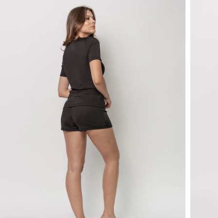
Otwórz multimedia 1 w trybie modalnym
Otwórz 