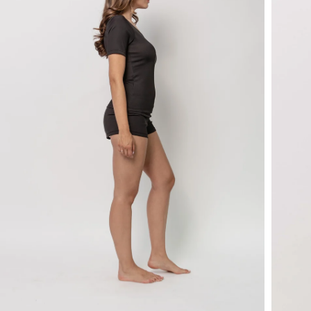
Otwórz multimedia 4 w trybie modalnym
Otwórz 