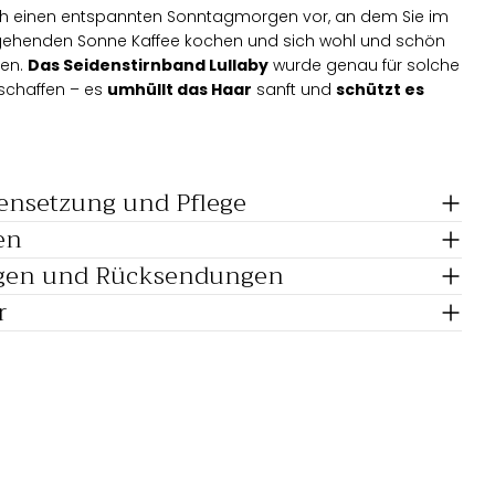
sich einen entspannten Sonntagmorgen vor, an dem Sie im
fgehenden Sonne Kaffee kochen und sich wohl und schön
ten.
Das Seidenstirnband Lullaby
wurde genau für solche
chaffen – es
umhüllt das Haar
sanft und
schützt es
g vor Kräuseln und Schäden
.
neblau
mit
einem komplizierten Paisleymuster
uxus und Ruhe und verleiht sowohl Ihrem Zuhause als auch
nsetzung und Pflege
outfit Eleganz und Charme. Es ist ein kleines Detail, das die
en
erändern und Ihrem Look eine raffinierte Note verleihen
ngen und Rücksendungen
erkmale des Lullaby
r
haarbands:
se Seide in einem tiefen Marineblau mit elegantem
muster
um Haar – verhindert Kräuseln und Haarschäden
e Passform für angenehmen Tragekomfort