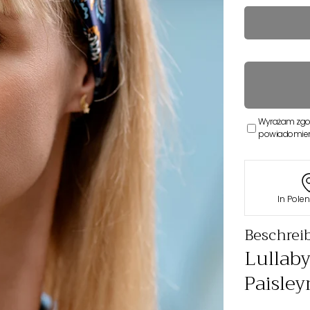
Wyrażam zgo
powiadomieni
In Pole
Beschrei
Lullab
Paisle