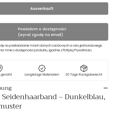
o
n
Ausverkauft
Powiadom o dostępności
(wyraź zgodę na email)
dę na przetwarzanie moich danych osobowych w celu jednorazowego
a mnie o dostępności produktu, zgodnie z Polityką Prywatności.
n genäht
Langlebige Materialien
30 Tage Rückgaberecht
bung
y Seidenhaarband – Dunkelblau,
ymuster