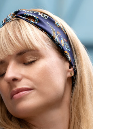
Perfekt
das allt
Es pass
Lullaby-
Sie das Medium 2 im Modalmodus