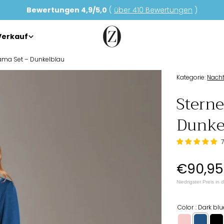
Bewertungen 4,9/5,0
(
über 410 Bewertungen
)
Verkauf
jama Set – Dunkelblau
Kategorie:
Nach
Sterne
Dunke
Regulä
€90,95
Preis
Niedrigster Preis in
Color
Dark blu