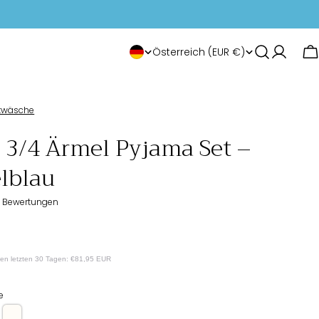
L
S
Österreich (EUR €)
W
a
p
n
r
twäsche
d
 3/4 Ärmel Pyjama Set –
a
/
lblau
c
R
h
7 Bewertungen
e
e
rer
g
 den letzten 30 Tagen:
€81,95 EUR
i
e