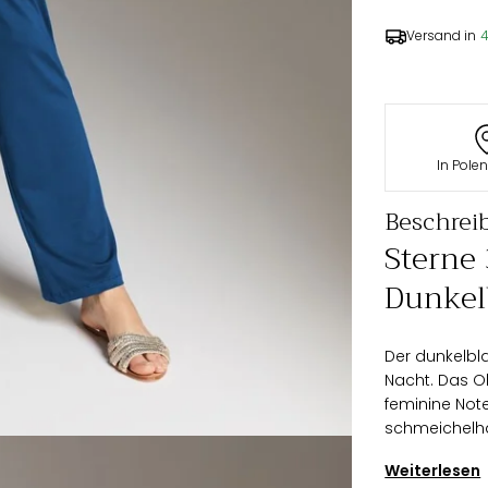
Versand in
In Pole
Beschrei
Sterne
Dunkel
Der dunkelbla
Nacht. Das Ob
feminine Note.
schmeichelha
Bund sorgt f
Weiterlesen