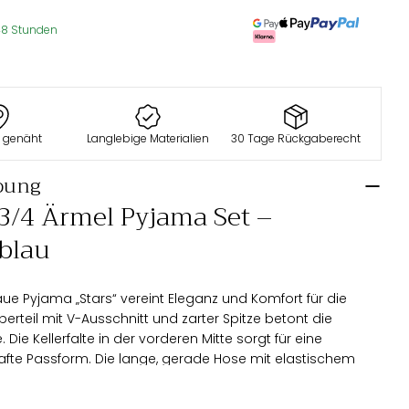
48 Stunden
Büste
Taille
Hüften
n genäht
Langlebige Materialien
30 Tage Rückgaberecht
Größe
(cm)
(cm)
(cm)
bung
XS
80-84
64-68
88-92
 3/4 Ärmel Pyjama Set –
S
84-88
68-72
92-96
blau
M
88-94
72-78
96-102
L
94-100
78-84
102-108
ue Pyjama „Stars“ vereint Eleganz und Komfort für die
XL
100-108
84-92
108-116
erteil mit V-Ausschnitt und zarter Spitze betont die
 Die Kellerfalte in der vorderen Mitte sorgt für eine
XXL
108-116
92-100
116-122
fte Passform. Die lange, gerade Hose mit elastischem
ür Komfort die ganze Nacht lang.
3XL
116-124
100-108
122-130